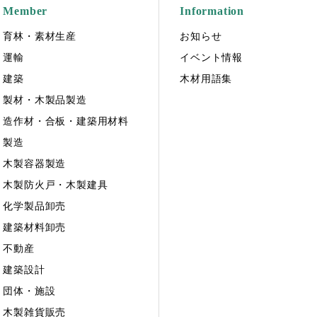
Member
Information
育林・素材生産
お知らせ
運輸
イベント情報
建築
木材用語集
製材・木製品製造
造作材・合板・建築用材料
製造
木製容器製造
木製防火戸・木製建具
化学製品卸売
建築材料卸売
不動産
建築設計
団体・施設
木製雑貨販売