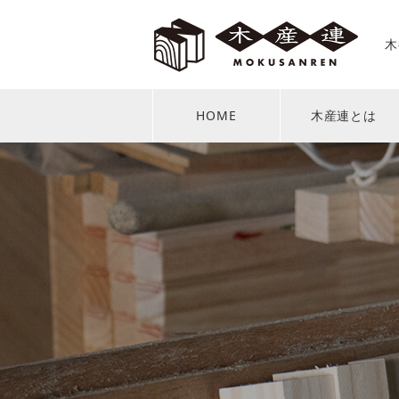
木
HOME
木産連とは