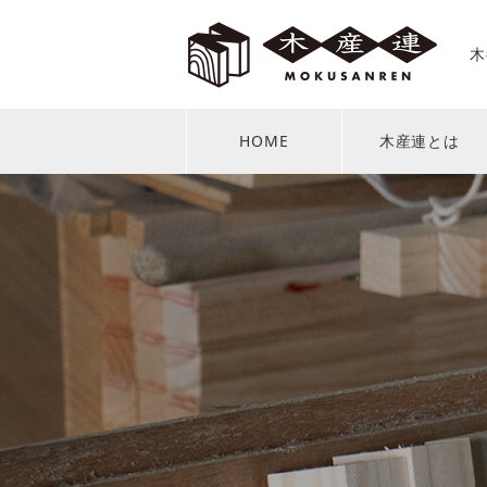
木
HOME
木産連とは