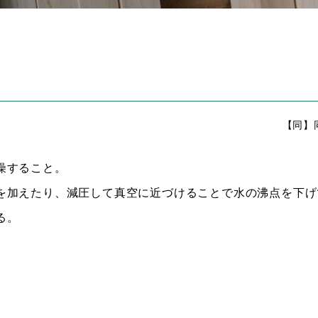
【同】
燥すること。
を加えたり、減圧して真空に近づけることで水の沸点を下げ
る。