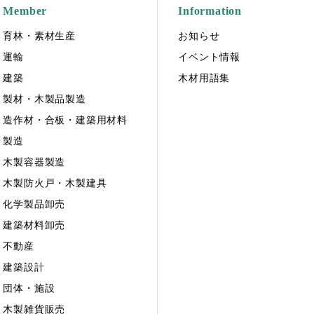
Member
Information
育林・素材生産
お知らせ
運輸
イベント情報
建築
木材用語集
製材・木製品製造
造作材・合板・建築用材料
製造
木製容器製造
木製防火戸・木製建具
化学製品卸売
建築材料卸売
不動産
建築設計
団体・施設
木製雑貨販売