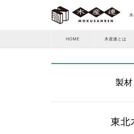
木
HOME
木産連とは
製材
東北